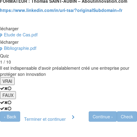
FORMATEUR : Thomas SAINT-AUBIN – Aboutinnovation.com
https://www.linkedin.com/in/uri-tsa/?originalSubdomain=fr
lécharger
Etude de Cas.pdf
lécharger
Bibliographie.pdf
Quiz
1 / 10
Il est indispensable d'avoir préalablement créé une entreprise pour
protéger son innovation
VRAI
FAUX
‹
Back
Continue
›
Check
Terminer et continuer