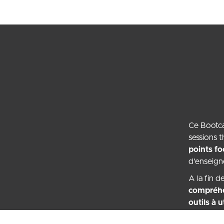
Ce Bootca
sessions t
points fo
d'enseign
A la fin d
compréhe
outils à 
d’entrepr