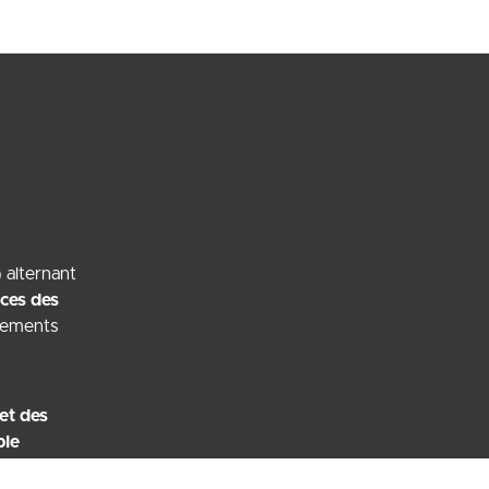
) alternant
ces des
ssements
et des
ble